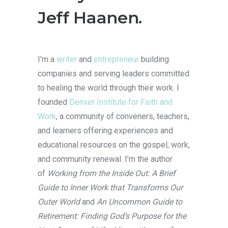
Jeff Haanen.
I’m a
writer
and
entrepreneur
building
companies and serving leaders committed
to healing the world through their work. I
founded
Denver Institute for Faith and
Work
, a community of conveners, teachers,
and learners offering experiences and
educational resources on the gospel, work,
and community renewal. I’m the author
of
Working from the Inside Out: A Brief
Guide to Inner Work that Transforms Our
Outer World
and
An Uncommon Guide to
Retirement: Finding God’s Purpose for the