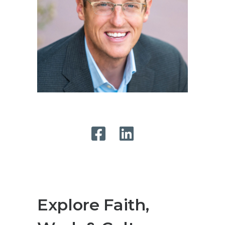
Explore Faith,