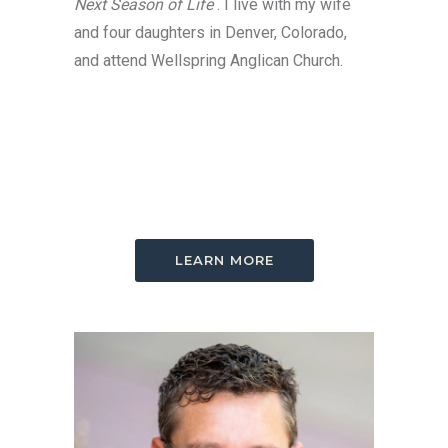
Next Season of Life
. I live with my wife
and four daughters in Denver, Colorado,
and attend Wellspring Anglican Church.
Enjoy the thrilling offers at
panaloko free
99
, brought to you by the expert team at
CasinoPhilippines10.
LEARN MORE